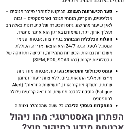
נתקלים בארבעה חסמים מרכזיים:
פער הכישרונות העצום:
הביקוש למומחי סייבר מנוסים –
אנליסטים, חוקרים, מומחי תגובה וארכיטקטים – גבוה
לאין שיעור מההיצע. גיוס והכשרה של כישרונות כאלה הם
תהליך ארוך, יקר, ושימורם בארגון הוא אתגר מתמיד.
העלות הכלכלית הגבוהה:
בניית צוות אבטחה פנימי
המסוגל לספק הגנה 24/7 היא הוצאה אדירה, הכוללת
משכורות גבוהות, הכשרות מתמידות, ורכישה ותחזוקה של
טכנולוגיות יקרות (כמו SIEM, EDR, SOAR).
עומס טכנולוגי והתראות:
מערכות אבטחה מודרניות
מייצרות אלפי התראות ביום. ללא צוות ייעודי ומיומן
שינתח, יתעדף ויחקור אותן, “תשישות התראות” (Alert
Fatigue) הופכת לסכנה ממשית, והתראה קריטית עלולה
להתפספס.
התמקדות בעסקי הליבה:
כל שעה שההנהלה וצוות ה
הפתרון האסטרטגי: מהו ניהול
אבטחת מידע במיקור חוץ?