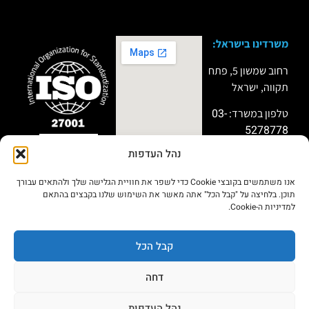
משרדינו בישראל:
רחוב שמשון 5, פתח
תקווה, ישראל
03-
טלפון במשרד:
5278778
נהל העדפות
טלפון למקרי חירום:
שותף פעיל
במיזמי “Titan”
051-9999911
ו”Miror” של מערך
אנו משתמשים בקובצי Cookie כדי לשפר את חוויית הגלישה שלך ולהתאים עבורך
הסייבר הלאומי
תוכן. בלחיצה על "קבל הכל" אתה מאשר את השימוש שלנו בקבצים בהתאם
בתחום שיתוף
למדיניות ה-Cookie.
מודיעין
סייבר,חברות ה IR
וחיזוק החוסן
הארגוני.
קבל הכל
דחה
הצהרת
מדיניות
© 2026כל הזכויות שמורות פרסיסט סקיוריטי
בע״מ
נגישות
פרטיות
נהל העדפות