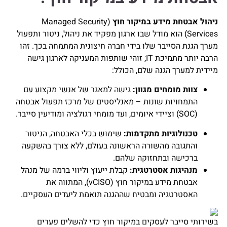
ניהול אבטחת מידע במיקור חוץ
(Managed Security
Services) הוא מודל שבו ארגון מפקיד את ניהול, ניטור ותפעול
מערך הגנת הסייבר שלו בידי חברה חיצונית המתמחה בכך. זהו
הרבה יותר מתמיכת IT; זוהי שותפות המעניקה לארגון גישה
מיידית למערך הגנה שלם, הכולל:
צוות מומחים מגוון:
גישה למאגר של אנשי מקצוע עם
התמחויות שונות – מאנליסטים של מרכז תפעול אבטחה
(SOC) וציידי איומים, ועד מומחי רגולציה ומודיעין סייבר.
טכנולוגיות מתקדמות:
שימוש בכלי האבטחה, הניטור
והתגובה מהשורה הראשונה בעולם, ללא צורך בהשקעה
ברכישה ובתחזוקה שלהם.
מנהיגות אסטרטגית:
קבלת ייעוץ וליווי ברמה של מנהל
אבטחת מידע במיקור חוץ (vCISO), המתווה את
האסטרטגיה ומבטיח שההגנה תואמת ליעדים העסקיים.
בשירותי סייבר לעסקים במיקור חוץ כדי להשלים פערים