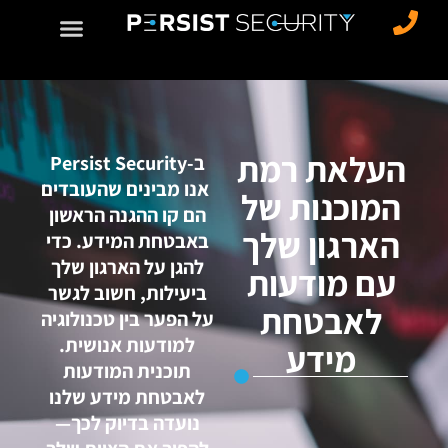
העלאת רמת
ב-Persist Security
אנו מבינים שהעובדים
המוכנות של
הם קו ההגנה הראשון
הארגון שלך
באבטחת המידע. כדי
להגן על הארגון שלך
עם מודעות
ביעילות, חשוב לגשר
לאבטחת
על הפער בין טכנולוגיה
למודעות אנושית.
מידע
תוכנית המודעות
לאבטחת מידע שלנו
נועדה בדיוק לכך—