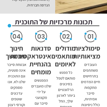
הנדסה חברתית.
תכונות מרכזיות של התוכנית
סימולציות
מודולים
סדנאות
חינוך
מציאותיות
מותאמים
אינטראקטיביות
מתמשך
לאיומים
בהנחיית
העובדים
אבטחת סייבר
מומחים
משתתפים
אינה סטטית,
כל מפגש
בתרחישים
וגם התוכנית
מותאם לטפל
המפגשים
חיים המדמים
שלנו לא. אנו
בסיכונים
שלנו מועברים
מתקפות
מספקים
הרלוונטיים
על ידי
סייבר
עדכונים
ביותר לארגון
מקצועני
אמיתיות,
שוטפים
שלך, החל
סייבר עם
כולל ניסיונות
וקורסי רענון
מאיומים