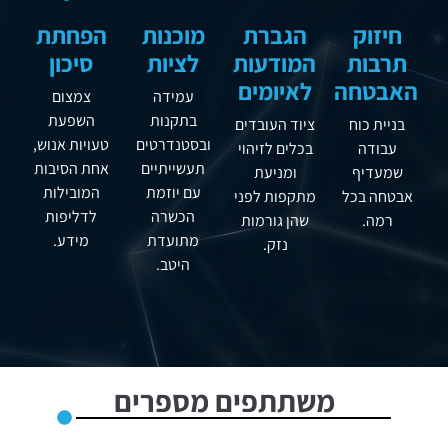
חיזוק
הגברת
מוכנות
הפחתת
תרבות
המודעות
לציות
סיכון
האבטחה
לאיומים
עמידה
צמצום
בתקנות
השפעת
בניית כוח
ציוד העובדים
ובסטנדרטים
טעויות אנוש,
עבודה
בכלים לזיהוי
תעשייתיים
אחת הסיבות
שמעדיף
ומניעת
עם יוזמת
המובילות
אבטחה בכל
מתקפות לפני
הכשרה
לדליפות
רמה.
שהן גורמות
מתועדת
מידע.
נזק.
היטב.
משתתפים מספרים