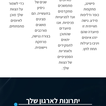
שנים של
פישינג,
כדי לשמור
מתמשכים
ניסיון
מתקפות
על הצוות
מתקדמים
בתעשייה. הם
כופר ודליפות
שלך מוכן
ועד לפגיעויות
מציגים
מידע. גישה
לאיומים
פנימיות. אנו
מושגים
חווייתית זו
מתפתחים.
מיועדים
מורכבים
מיועדה שהם
שהתוכן
בצורה נגישה,
יזהו איומים
יתאים
מרתקת
ויגיבו ביעילות
לתפקידים
ויישומית.
תחת לחץ.
ולאחריות
הספציפיים
של הצוות
שלך.
יתרונות לארגון שלך