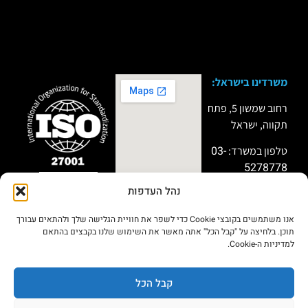
משרדינו בישראל:
רחוב שמשון 5, פתח
תקווה, ישראל
03-
טלפון במשרד:
5278778
נהל העדפות
טלפון למקרי חירום:
שותף פעיל
במיזמי “Titan”
051-9999911
ו”Miror” של מערך
אנו משתמשים בקובצי Cookie כדי לשפר את חוויית הגלישה שלך ולהתאים עבורך
הסייבר הלאומי
תוכן. בלחיצה על "קבל הכל" אתה מאשר את השימוש שלנו בקבצים בהתאם
בתחום שיתוף
למדיניות ה-Cookie.
מודיעין
סייבר,חברות ה IR
וחיזוק החוסן
הארגוני.
קבל הכל