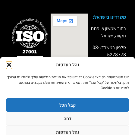
משרדינו בישראל:
רחוב שמשון 5, פתח
תקווה, ישראל
03-
טלפון במשרד:
5278778
נהל העדפות
טלפון למקרי חירום:
שותף פעיל
במיזמי “Titan”
051-9999911
ו”Miror” של מערך
אנו משתמשים בקובצי Cookie כדי לשפר את חוויית הגלישה שלך ולהתאים עבורך
הסייבר הלאומי
תוכן. בלחיצה על "קבל הכל" אתה מאשר את השימוש שלנו בקבצים בהתאם
בתחום שיתוף
למדיניות ה-Cookie.
מודיעין
סייבר,חברות ה IR
וחיזוק החוסן
הארגוני.
קבל הכל
דחה
הצהרת
מדיניות
© 2026כל הזכויות שמורות פרסיסט סקיוריטי
בע״מ
נגישות
פרטיות
נהל העדפות