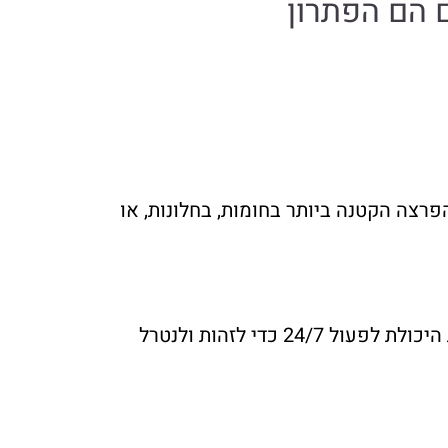
 הם הפתרון
צה הקטנה ביותר בחומות, בחלונות, או
השקעתם בטכנולוגיה, במערכות, אבל האם יש לכם את הצוות המתאים, את הידע העדכני ביותר, ואת היכולת לפעול 24/7 כדי לזהות ולנטרל