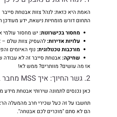
האמת היא כזאת: לנהל צוות אבטחת סייבר פ
התחום דורש מומחיות נישאת, ידע מעודכן תמ
מחסור בכישרונות:
יש מחסור עולמי אד
עלויות אדירות:
להעסיק צוות שלם – אנ
מורכבות טכנולוגית:
נוף האיומים והפת
שחיקה:
אבטחת סייבר זה לא עבודה של 9 ל-5. זה מתח מתמיד, אדרנלין ודריכות. צוותים פנימיים יכולים להישחק 
אז מה עושים? מוותרים? ממש לא!
2. גשר החיוך: איך MSS מחבר בין הצורך להגנה לבין המציאות התפעולית?
כאן נכנסים לתמונה שירותי אבטחת מידע מנוהלי
תחשבו על זה כעל שכירי חרב מהמעלה הראש
הם לא סתם "מוכרים לכם אבטחה".