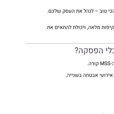
כי טוב – לנהל את העסק שלכם.
יון מוכח (כמו עשרות שנים בתעשייה), צוות מומחים מגוון, SOC מתקדם ופעיל 24/7, שקיפות מלאה, ויכולת להתאים את
אירועי אבטחה בשנייה.