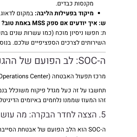
מקנסות כבדים.
מיקוד בפעילות הליבה:
במקום לדאוג ל
ש: איך יודעים אם ספק MSS באמת טוב?
השירותים לצרכים הספציפיים שלכם. בנוסף,
ה-SOC: לב הפועם של ההגנה הדיגיטלית שלכם – 24/7/365, בלי הפסקה?
מרכז תפעול האבטחה (SOC – Security Operations Center) הוא המקום שבו הקסם האמיתי של ה-MSS קורה.
תחשבו על זה כעל מגדל פיקוח משוכלל בנמל
זהו המעוז שממנו נלחמים באיומים הדיגיטלי
5. הצצה לחדר הבקרה: מה עושים ב-SOC?
ה-SOC הוא הלב הפועם של אבטחת הסייבר המנוהלת.