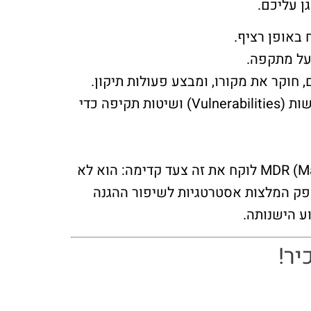
ן עליכם.
 באופן רציף.
על מתקפה.
ה-SOC משתמש במידע עדכני על איומים חדשים, חולשות (Vulnerabilities) ושיטות תקיפה כדי
ת: SOC מתמקד בעיקר בניטור, זיהוי ותגובה בסיסית לאירועים. MDR (Managed Detection and Response) לוקח את זה צעד קדימה: הוא לא
אלא גם חוקר לעומק אירועים, צד איומים באופן פרואקטיבי (Threat Hunting) ומספק המלצות אסטרטגיות לשיפור ההגנה
ע הישנותה.
יר!