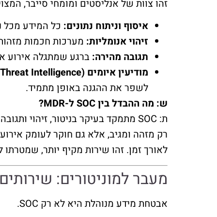
זהו צוות של אנליסטים ומומחי סייבר, המצוי
איסוף וניתוח נתונים:
כל המידע מכל נק
זיהוי אנומליות:
מערכות חכמות מזהות 
תגובה מהירה:
ברגע שמתגלה אירוע אבטחה, צוות ה-SOC מגיב באופן מיידי – מבודד את הא
מודיעין איומים (Threat Intelligence):
לשפר את ההגנה באופן מתמיד.
ש: מה ההבדל בין SOC ל-MDR?
לאורך זמן. זהו שירות מקיף יותר, שמטרתו 
מעבר למוניטורים: שירותים
אבטחת מידע מנוהלת היא לא רק SOC.