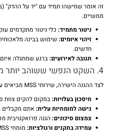
זה אומר שמישהו תמיד עם "יד על ההדק" (ב
ממשיים.
ניטור מתמיד:
כלי ניטור מתקדמים עוק
זיהוי איומים:
שימוש בבינה מלאכותית, 
חדשים.
תגובה לאירועים:
ברגע שמתגלה איום, צ
4. השקט הנפשי ששוהב יותר מזהב: היתרונות הנסתרים של MSS
לצד ההגנה הישירה, שירותי MSS מביאים עמם שורה של יתרונות שהופכים את ההשקעה בהם לכדאית במיוחד:
חיסכון בעלויות:
במקום להקים צוות פנ
גישה למומחיות עלית:
אתם מקבלים גי
צמצום סיכונים:
הגנה פרואקטיבית מפח
עמידה בתקנים ורגולציות: