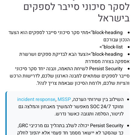
לסקר סיכוני סייבר לספקים
בישראל
block-heading">מתי סקר סיכוני סייבר לספקים הוא הצעד
הנכון עבורכם
block-list">
block-heading">הצעד הבא לבדיקת ספקים ושרשרת
אספקה בצורה מסודרת
Persist Security לשיחת התאמה, ונבנה יחד סקר סיכוני
סייבר לספקים שמתאים למבנה הארגון שלכם, לדרישות הרכש
והציות שלכם, ולרמת הסיכון שבאמת צריך לנהל.
השילוב בין שירותי הערכה,
MSSP
,
incident response
ומוקד SOC 24/7 מאפשר להמשיך מאבחון והמלצה גם
לניטור, הסלמה ותגובה כאשר נדרש.
Persist Security יכולה לשלב בתהליך גם מרכיבי GRC,
כך שהסקר לא יישאר מסמך חד פעמי אלא יהפוך לחלק