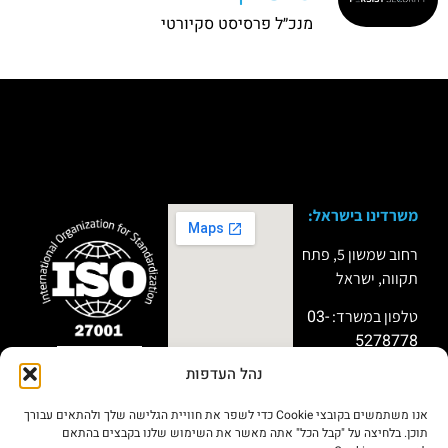
מנכ״ל פרסיסט סקיורטי
משרדינו בישראל:
רחוב שמשון 5, פתח
תקווה, ישראל
03-
טלפון במשרד:
5278778
נהל העדפות
טלפון למקרי חירום:
שותף פעיל
במיזמי “Titan”
051-9999911
ו”Miror” של מערך
אנו משתמשים בקובצי Cookie כדי לשפר את חוויית הגלישה שלך ולהתאים עבורך
הסייבר הלאומי
תוכן. בלחיצה על "קבל הכל" אתה מאשר את השימוש שלנו בקבצים בהתאם
בתחום שיתוף