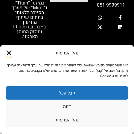
במיזמי “Titan”
051-9999911
ו”Miror” של מערך
הסייבר הלאומי
בתחום שיתוף
מודיעין
סייבר,חברות ה IR
וחיזוק החוסן
הארגוני.
הצהרת
מדיניות
© 2026כל הזכויות שמורות פרסיסט סקיוריטי
נהל העדפות
בע״מ
נגישות
פרטיות
אנו משתמשים בקובצי Cookie כדי לשפר את חוויית הגלישה שלך ולהתאים עבורך
תוכן. בלחיצה על "קבל הכל" אתה מאשר את השימוש שלנו בקבצים בהתאם
למדיניות ה-Cookie.
קבל הכל
דחה
נהל העדפות