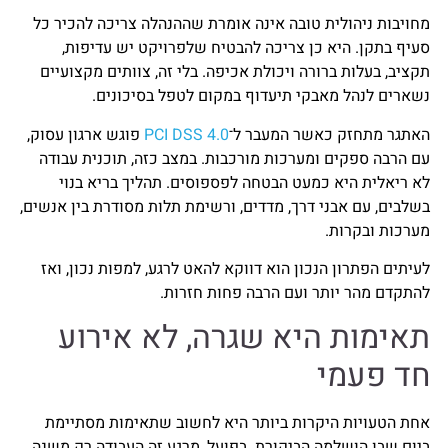
מחויבות ניהולית טובה אינה אומרת שההנהלה צריכה להכיר כל
סעיף בתקן. היא כן צריכה להבטיח שלפרויקט יש עדיפות,
תקציב, בעלות ברורה ויכולת אכיפה. בלי זה, צוותים מקצועיים
נשארים לנהל מאבקי תיעדוף במקום לטפל בסיכונים.
האתגר מתחזק כאשר המעבר ל־
PCI DSS 4.0
פוגש ארגון עסוק,
עם הרבה ספקים ומערכות מורכבות. במצב כזה, תוכנית עבודה
לא ריאלית היא כמעט הבטחה לפספוסים. תהליך בריא בנוי
בשלבים, עם אבני דרך, מדדים, ורשימת תלות מסודרת בין אנשים,
מערכות ובקרות.
לעיתים הפתרון הנכון הוא דווקא להאט לרגע, למפות נכון, ואז
להתקדם מהר יותר ועם הרבה פחות חזרות.
תאימות היא שגרה, לא אירוע
חד פעמי
אחת הטעויות היקרות ביותר היא לחשוב שתאימות מסתיימת
ביום שבו הושלמה הביקורת. בפועל, מרגע זה העבודה רק משנה