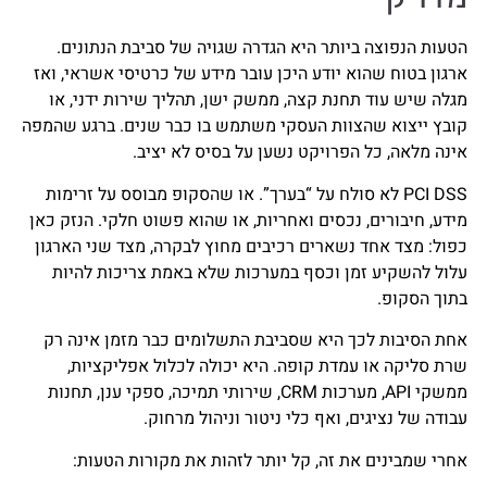
הטעות הנפוצה ביותר היא הגדרה שגויה של סביבת הנתונים.
ארגון בטוח שהוא יודע היכן עובר מידע של כרטיסי אשראי, ואז
מגלה שיש עוד תחנת קצה, ממשק ישן, תהליך שירות ידני, או
קובץ ייצוא שהצוות העסקי משתמש בו כבר שנים. ברגע שהמפה
אינה מלאה, כל הפרויקט נשען על בסיס לא יציב.
PCI DSS לא סולח על “בערך”. או שהסקופ מבוסס על זרימות
מידע, חיבורים, נכסים ואחריות, או שהוא פשוט חלקי. הנזק כאן
כפול: מצד אחד נשארים רכיבים מחוץ לבקרה, מצד שני הארגון
עלול להשקיע זמן וכסף במערכות שלא באמת צריכות להיות
בתוך הסקופ.
אחת הסיבות לכך היא שסביבת התשלומים כבר מזמן אינה רק
שרת סליקה או עמדת קופה. היא יכולה לכלול אפליקציות,
ממשקי API, מערכות CRM, שירותי תמיכה, ספקי ענן, תחנות
עבודה של נציגים, ואף כלי ניטור וניהול מרחוק.
אחרי שמבינים את זה, קל יותר לזהות את מקורות הטעות: