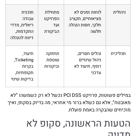
ניהולית
לוחות זמנים לא
מתחילת
תוכנית
מציאותיים, תקציב
הפרויקט
עבודה
חלקי, חסות הנהלה
ועד
ריאלית, מדדי
חלשה
הביקורת
התקדמות,
דיווח להנהלה
תהליכית
נהלים חסרים,
תחזוקה
תיעוד,
ניהול שינויים
שוטפת
Ticketing,
רופף, תיעוד לא
וביקורות
בקרות
עדכני
תקופתיות,
בדיקות שינוי
במילים פשוטות, פרויקט PCI DSS נכשל לא רק כשמשהו “לא
מאובטח”, אלא גם כשלא ברור מי אחראי, מה בדיוק בסקופ, ואיך
מוכיחים שהבקרה באמת פועלת.
הטעות הראשונה, סקופ לא
מדויק