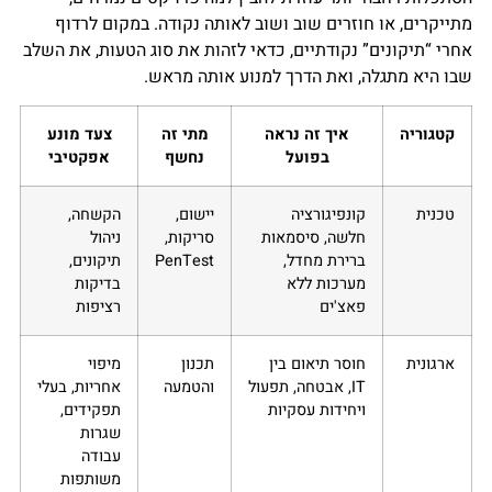
מתייקרים, או חוזרים שוב ושוב לאותה נקודה. במקום לרדוף
אחרי “תיקונים” נקודתיים, כדאי לזהות את סוג הטעות, את השלב
שבו היא מתגלה, ואת הדרך למנוע אותה מראש.
קטגוריה
איך זה נראה
מתי זה
צעד מונע
בפועל
נחשף
אפקטיבי
טכנית
קונפיגורציה
יישום,
הקשחה,
חלשה, סיסמאות
סריקות,
ניהול
ברירת מחדל,
PenTest
תיקונים,
מערכות ללא
בדיקות
פאצ'ים
רציפות
ארגונית
חוסר תיאום בין
תכנון
מיפוי
IT, אבטחה, תפעול
והטמעה
אחריות, בעלי
ויחידות עסקיות
תפקידים,
שגרות
עבודה
משותפות