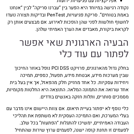
אפליקציות עם פגיעויות ידועות
נקודה רגישה במיוחד היא הפער בין “עברנו סריקה” לבין “אנחנו
באמת בטוחים”. סריקת פגיעויות, PenTest ובדיקות תצורה נועדו
לחשוף חולשות לפני שהן הופכות לאירוע. אם מבצעים אותן רק
לקראת ביקורת, מאבדים את הערך האמיתי שלהן.
הבעיה הארגונית שאי אפשר
לפתור עם עוד כלי
בחלק גדול מהארגונים, פרויקט PCI DSS נופל באזור החיכוך
שבין מערכות מידע, אבטחת מידע, תפעול, כספים, תמיכה
ויחידות עסקיות. כל אחד מחזיק חלק מהפאזל, אך אין בעל בית
אחד שרואה את התמונה המלאה. התוצאה היא החלטות מקומיות,
מסמכים סותרים, ותלות חזקה באנשים בודדים.
כלי נוסף לא יפתור בעיית תיאום. אם צוות היישום אינו מדבר עם
בעלי המערכת, ואם התמיכה העסקית לא משתפת את תהליכי
העבודה האמיתיים, ימשיכו להתגלות “הפתעות” בכל שלב.
לפעמים זו תחנת קופה ישנה, לפעמים ערוץ שירות שהתחיל