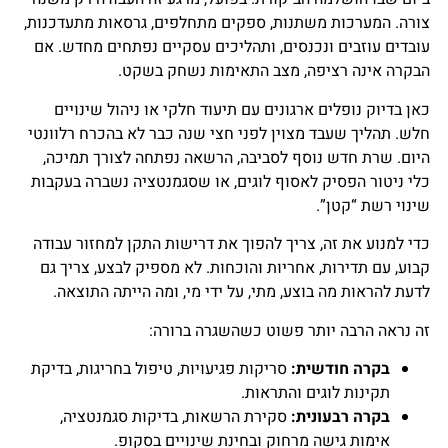
צורה. המערכות משתנות, ספקים מתחלפים, גרסאות מתעדכנות,
עובדים עוזבים ונכנסים, ותהליכים עסקיים נפתחים מחדש. אם
הבקרה אינה רציפה, מצב התאימות נשחק בשקט.
כאן בדיוק נופלים ארגונים עם תיעוד חלקי או ניהול שינויים
חלש. תהליך שעבד מצוין לפני חצי שנה כבר לא בהכרח רלוונטי
היום. שרת חדש נוסף לסביבה, הרשאה נפתחה לצורך תמיכה,
כלי ניטור הפסיק לאסוף לוגים, או שסגמנטציה נשברה בעקבות
שינוי רשת “קטן”.
כדי למנוע את זה, צריך להפוך את דרישות התקן למחזור עבודה
קבוע, עם תדירות, אחריות והוכחות. לא מספיק לבצע, צריך גם
לדעת להראות מה בוצע, מתי, על ידי מי, ומה הייתה התוצאה.
זה נראה הרבה יותר פשוט כשהשגרה ברורה:
בקרה חודשית:
סריקות פגיעויות, טיפול בחריגות, בדיקת
תקינות לוגים והתראות.
בקרה רבעונית:
סקירת הרשאות, בדיקות סגמנטציה,
אימות גישה מרחוק ובחינת שינויים בסקופ.