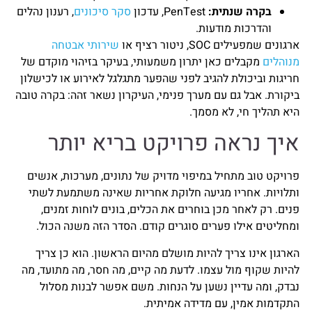
בקרה שנתית:
PenTest, עדכון
סקר סיכונים
, רענון נהלים
והדרכות מודעות.
ארגונים שמפעילים SOC, ניטור רציף או
שירותי אבטחה
מנוהלים
מקבלים כאן יתרון משמעותי, בעיקר בזיהוי מוקדם של
חריגות וביכולת להגיב לפני שהפער מתגלגל לאירוע או לכישלון
ביקורת. אבל גם עם מערך פנימי, העיקרון נשאר זהה: בקרה טובה
היא תהליך חי, לא מסמך.
איך נראה פרויקט בריא יותר
פרויקט טוב מתחיל במיפוי מדויק של נתונים, מערכות, אנשים
ותלויות. אחריו מגיעה חלוקת אחריות שאינה משתמעת לשתי
פנים. רק לאחר מכן בוחרים את הכלים, בונים לוחות זמנים,
ומחליטים אילו פערים סוגרים קודם. הסדר הזה משנה הכול.
הארגון אינו צריך להיות מושלם מהיום הראשון. הוא כן צריך
להיות שקוף מול עצמו. לדעת מה קיים, מה חסר, מה מתועד, מה
נבדק, ומה עדיין נשען על הנחות. משם אפשר לבנות מסלול
התקדמות אמין, עם מדידה אמיתית.