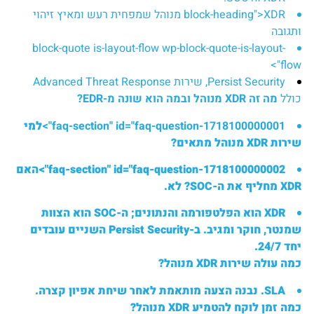
block-heading">XDR מנוהל שמפחית רעש ומאיץ זיהוי
ותגובה
block-quote is-layout-flow wp-block-quote-is-layout-
flow">
Persist Security, שירות Advanced Threat Response
כולל
מה זה XDR מנוהל ובמה הוא שונה מ-EDR?
faq-section" id="faq-question-1718100000001">
למי
שירות XDR מנוהל מתאים?
faq-section" id="faq-question-1718100000002">
האם
XDR מחליף את ה-SOC?
לא.
XDR הוא הפלטפורמה והנתונים; ה-SOC הוא הצוות
שמנטר, חוקר ומגיב. ב-Persist Security השניים עובדים
יחד 24/7.
כמה עולה שירות XDR מנוהל?
SLA. נבנה הצעה מותאמת לאחר שיחת אפיון קצרה.
כמה זמן לוקח להטמיע XDR מנוהל?