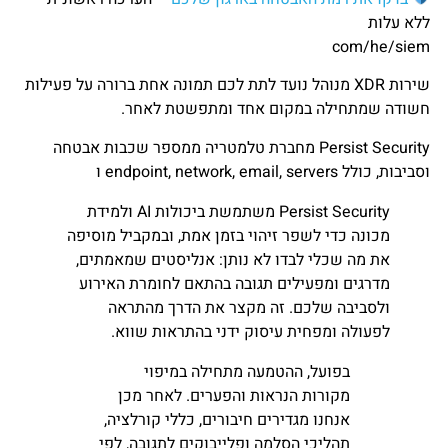
ללא עלות
com/he/siem
שירות XDR מנוהל נועד לתת לכם תמונה אחת ברורה על פעילות
חשודה שמתחילה במקום אחד ומתפשטת לאחר.
Persist Security מחברת טלמטריה ממספר שכבות אבטחה
וסביבות, כולל endpoint, network, email, servers ו
Persist Security משתמשת ביכולות AI ולמידת
מכונה כדי לשפר זיהוי בזמן אמת, ובמקביל מוסיפה
את מה שכלי לבדו לא נותן: אנליסטים שמאמתים,
מדרגים ומפעילים תגובה בהתאם לחומרת האירוע
ולסביבה שלכם. זה מקצר את הדרך מהתראה
לפעולה ומפחית עיסוק ידני בהתראות שווא.
בפועל, ההטמעה מתחילה במיפוי
מקורות הנראות והפערים. לאחר מכן
אנחנו מגדירים חיבורים, כללי קורלציה,
תהליכי הסלמה ופלייבוקים לתגובה, לפי