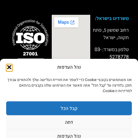
משרדינו בישראל:
רחוב שמשון 5, פתח
תקווה, ישראל
03-
טלפון במשרד:
5278778
נהל העדפות
טלפון למקרי חירום:
שותף פעיל
במיזמי “Titan”
051-9999911
ו”Miror” של מערך
אנו משתמשים בקובצי Cookie כדי לשפר את חוויית הגלישה שלך ולהתאים עבורך
הסייבר הלאומי
תוכן. בלחיצה על "קבל הכל" אתה מאשר את השימוש שלנו בקבצים בהתאם
בתחום שיתוף
למדיניות ה-Cookie.
מודיעין
סייבר,חברות ה IR
וחיזוק החוסן
הארגוני.
קבל הכל
דחה
הצהרת
מדיניות
© 2026כל הזכויות שמורות פרסיסט סקיוריטי
בע״מ
נגישות
פרטיות
נהל העדפות