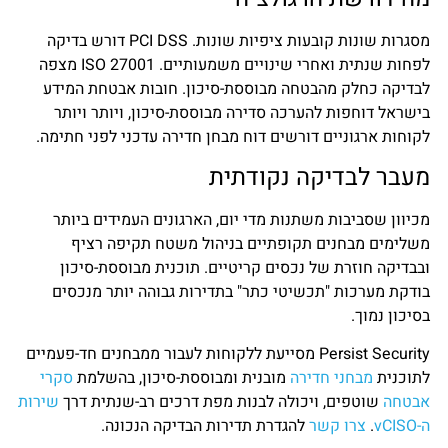
מסגרות שונות קובעות ציפיות שונות. PCI DSS דורש בדיקה
לפחות שנתית ואחרי שינויים משמעותיים. ISO 27001 מצפה
לבדיקה כחלק מהבטחה מבוססת-סיכון. חובות אבטחת המידע
בישראל דוחפות להערכה סדירה מבוססת-סיכון, ויותר ויותר
לקוחות ארגוניים דורשים דוח מבחן חדירה עדכני לפני חתימה.
מעבר לבדיקה נקודתית
מכיוון שסביבות משתנות מדי יום, הארגונים העמידים ביותר
משלימים מבחנים תקופתיים בניהול משטח תקיפה רציף
ובבדיקה חוזרת של נכסים קריטיים. תוכנית מבוססת-סיכון
בודקת מערכות "תכשיטי כתר" בתדירות גבוהה יותר מנכסים
בסיכון נמוך.
Persist Security מסייעת ללקוחות לעבור ממבחנים חד-פעמיים
לתוכנית
מבחני חדירה
מובנית ומבוססת-סיכון, בהשלמת
סקרי
אבטחה
שוטפים, ויכולה לבנות מפת דרכים רב-שנתית דרך
שירות
ה-vCISO
.
צרו קשר
להגדרת תדירות הבדיקה הנכונה.