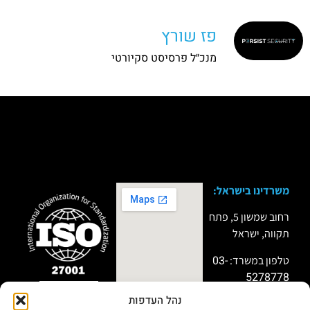
פז שורץ
מנכ״ל פרסיסט סקיורטי
משרדינו בישראל:
רחוב שמשון 5, פתח
תקווה, ישראל
03-
טלפון במשרד:
5278778
נהל העדפות
טלפון למקרי חירום:
שותף פעיל