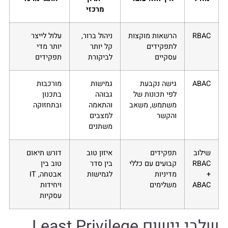
מרכזי
RBAC
הרשאות מוקצות
ניהול ברור,
עלול לייצר
לתפקידים
קל יותר
יותר מדי
עסקיים
לביקורת
תפקידים
ABAC
גישה נקבעת
גמישות
מורכבות
לפי תכונות של
גבוהה
בתכנון
משתמש, משאב
והתאמה
ובתחזוקה
והקשר
למצבים
משתנים
שילוב
תפקידים
איזון טוב
דורש תיאום
RBAC
קבועים עם כללי
בין סדר
טוב בין
+
מדיניות
לגמישות
אבטחה, IT
ABAC
משלימים
ויחידות
עסקיות
שלבי יישום Least Privilege