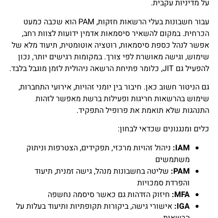
על מדיניות עקבית.
עבור חשבונות בעלי הרשאות חזקות, PAM הוא שכבה כמעט
הכרחית. במקום להשאיר סיסמאות אדמין ידועות לצוות רחב,
אפשר לנהל כספת סיסמאות, רוטציה אוטומטית, תיעוד מלא של
שימוש, וגישה מאושרת לפי צורך. במקומות רגישים יותר, נכון
להפעיל גם JIT, כלומר פתיחת הרשאה ניהולית לזמן מוגבל בלבד.
גם הניטור חשוב כאן. חיבור בין יומני זהויות, אירועי התחברות,
שימוש בהרשאות חריגות ופעילות ברשת מאפשר לזהות
התנהגות שלא תואמת את פרופיל התפקיד.
כלים ומנגנונים שכדאי לבחון:
IAM:
ניהול זהויות מרכזי, תפקידים, הצטרפות וניתוק
משתמשים
PAM:
שליטה בחשבונות מנהל, גישה זמנית, תיעוד
והפרדת סמכויות
MFA:
חיזוק הזדהות גם כאשר סיסמה נחשפה
IGA:
אישורי גישה, ביקורות תקופתיות ותיעוד בעלות על
הרשאות