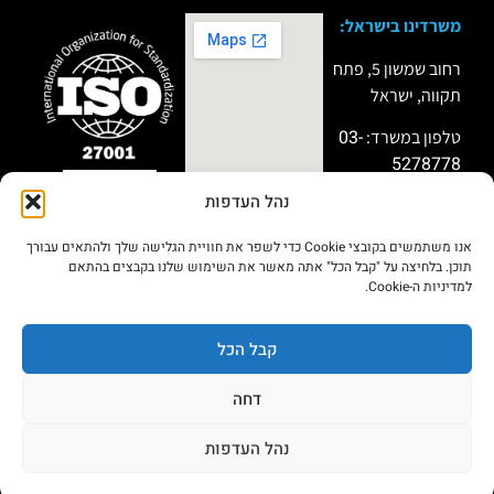
משרדינו בישראל:
רחוב שמשון 5, פתח
תקווה, ישראל
03-
טלפון במשרד:
5278778
נהל העדפות
טלפון למקרי חירום:
שותף פעיל
במיזמי “Titan”
051-9999911
ו”Miror” של מערך
אנו משתמשים בקובצי Cookie כדי לשפר את חוויית הגלישה שלך ולהתאים עבורך
הסייבר הלאומי
תוכן. בלחיצה על "קבל הכל" אתה מאשר את השימוש שלנו בקבצים בהתאם
בתחום שיתוף
למדיניות ה-Cookie.
מודיעין
סייבר,חברות ה IR
וחיזוק החוסן
הארגוני.
קבל הכל
דחה
הצהרת
מדיניות
© 2026כל הזכויות שמורות פרסיסט סקיוריטי
בע״מ
נגישות
פרטיות
נהל העדפות