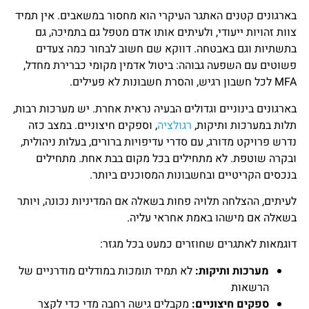
בארגונים קטנים האתגר העיקרי הוא מחסור במשאבים. אין תמיד
צוות זהויות ייעודי, ולעיתים אותו אדם מטפל גם בתמיכה, גם
בתשתיות וגם באבטחה. דווקא שם חשוב לבחור כמה צעדים
פשוטים עם השפעה גבוהה: ביטול אדמין מקומי כברירת מחדל,
MFA לכל חשבון רגיש, והסרת חשבונות לא פעילים.
בארגונים בינוניים וגדולים הבעיה נראית אחרת. יש מערכות רבות,
תלות במערכות ותיקות,
רגולציה
, וספקים חיצוניים. במצב כזה
נדרש פרויקט מדורג, עם סדרי עדיפויות ברורים, בעלות ניהולית,
ובקרה שוטפת. לא מתחילים בכל מקום בבת אחת. מתחילים
בנכסים הקריטיים ובחשבונות המסוכנים ביותר.
לעיתים, ההצלחה תלויה פחות בשאלה אם המדיניות נכונה, ויותר
בשאלה אם מישהו באמת אחראי עליה.
דוגמאות לאתגרים שחוזרים כמעט בכל מגזר:
מערכות ותיקות:
לא תמיד תומכות במודלים מודרניים של
הרשאות
ספקים חיצוניים:
מקבלים גישה רחבה מדי כדי לקצר