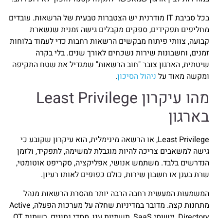
בכל סביבת IT מודרנית יש הצטברות טבעית של הרשאות. עובדים
מחליפים תפקידים, ספקים מקבלים גישה זמנית שנשארת
קבועה, צוותי פיתוח מבקשים הרשאות רחבות כדי לעמוד בלוחות
זמנים, וחשבונות שירות נשכחים לאורך שנים. בלי בקרה
שיטתית, הארגון צובר "חוב הרשאות" שמגדיל את שטח התקיפה
ומקשה מאוד על
ניהול הסיכון
.
מהו עיקרון Least Privilege
בארגון
Least Privilege, או הרשאה מינימלית, הוא עיקרון שקובע כי
גישה למשאבים צריכה להיות מוגבלת למשימה, לתפקיד, ולזמן
הנדרשים בלבד. משתמש אנושי, אפליקציה, סקריפט אוטומטי,
שרת בענן או חשבון שירות, כולם כפופים לאותו רעיון.
המשמעות המעשית רחבה הרבה יותר מהסרת הרשאות מנהל
מתחנות קצה. מדובר במדיניות שחלה על מערכות הפעלה, Active
Directory, יישומי SaaS, תשתיות ענן, מסדי נתונים, רשתות OT,