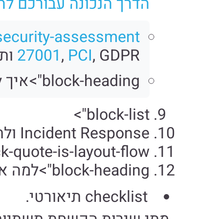
הדרך הנכונה עבורכם ל
security-assessment/">הערכות אבטח
, GDPR ותקנות פרטיות רלוונטיות.
PCI
,
27001
block-heading">איך Persist Security מספקת את השירות בפועל
block-list">
Incident Response ולתהליכי GRC, כדי להפוך את ההקשחה לחלק משגרת האבטחה.
-quote-is-layout-flow">
block-heading">למה ארגונים בוחרים ב-Persist Security להקשחת תשתיות
checklist תיאורטי.