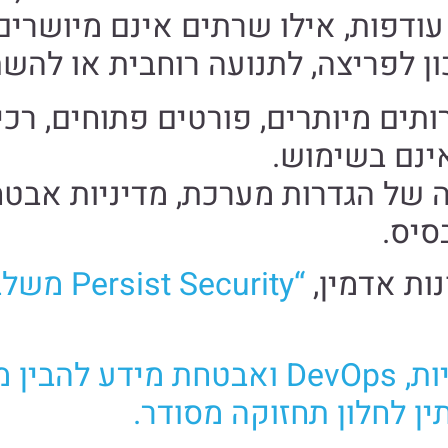
עודפות, אילו שרתים אינם מיושרים
ון לפריצה, לתנועה רוחבית או להש
תים מיותרים, פורטים פתוחים, רכיב
ינם בשימוש.
 של הגדרות מערכת, מדיניות אבטח
סיס.
ות אדמין,
“ecurity
כך קל יותר לצוותי IT, תשתיות, DevOps
ין לחלון תחזוקה מסודר.