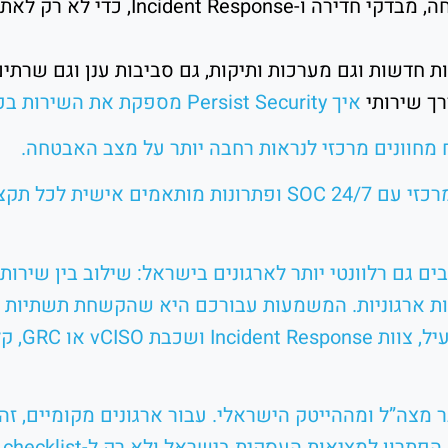
“Persist Security משלבת הערכות אבטח
רך שירותי
איך Persist Security מספקת את השירות בפועל
“Persist Security משלבת לוח מחוונים מרכזי עם SOC 24/7 ופתר
 גם רלוונטי יותר לארגונים בישראל: שילוב בין שירות מנ
ות ארגוניות. המשמעות עבורכם היא שהקשחת תשתיות
האבטחה. 
ם ניסיון מצטבר מצה”ל ומההייטק הישראלי. עבור ארגונים מקומיי
ציאות העסקית בישראל ולא רק ל-checklist תיאורטי.