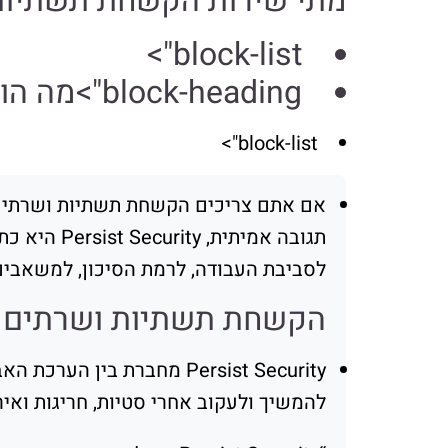
מתי שירות הקשחת תשתיות 
block-list">
block-heading">מה הופך את התוצאה לטובה יותר עבורכם בטווח הקצר והארוך
block-list">
אם אתם צריכים הקשחת תשתיות ושרתים ש
תגובה אמית
לסביבת העבודה, לרמת הסיכון, למשאבים
הקשחת תשתיות ושרתים לארגונים ב
להמשיך ולעקוב אחרי סטיות, חריגות וא