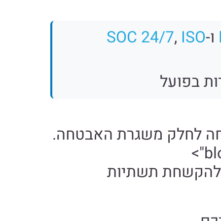
ו-
ISO
,
SOC 24/7
bl