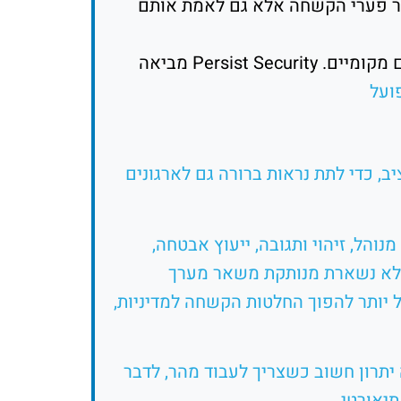
ה, מבדקי חדירה ו-Incident Response, כדי לא רק לאתר פערי הקשחה אלא גם לאמת אותם
זה חשוב במיוחד כשיש אצלכם גם מערכות חדשות וגם מערכות ותיקות, גם סביבות ענן וגם שרתים מקומיים. Persist Security מביאה
ונות מותאמים אישית לכל תקציב, כדי לתת נראות ברורה גם לארגונים
והל, זיהוי ותגובה, ייעוץ אבטחה,
 לא נשארת מנותקת משאר מערך
כשיש הערכת אבטחה, SOC פעיל, צוות Incident Response ושכבת vCISO או GRC, קל יותר להפוך החלטות הקשחה למדיניות,
ם, זה יתרון חשוב כשצריך לעבוד מהר, לדבר