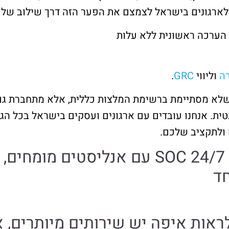
הערכה ראשונית ללא עלות
רה
וליווי
GRC
.
 מסתיימת ברשימת המלצות כללית, אלא מתחברת גם לני
Persi היא כתובת רלוונטית. אנחנו עובדים עם ארגונים ועסקים בישראל
 ולתקציב שלכם.
“Persist Security מפעילה SOC 24/7 עם 
חד
לראות איפה יש שירותים מיותרים, 